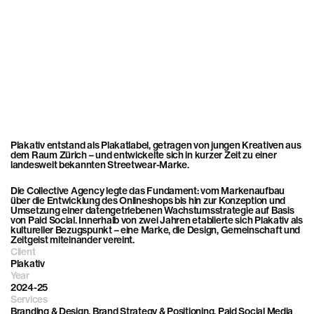
Lancierung
des
Online-Stores
und
Skalierung
eines
erfolgreichen
Schweizer
Newcomer-Streetwear-
Label
Plakativ
Plakativ entstand als Plakatlabel, getragen von jungen Kreativen aus 
dem Raum Zürich – und entwickelte sich in kurzer Zeit zu einer 
landesweit bekannten Streetwear-Marke.
Die Collective Agency legte das Fundament: vom Markenaufbau 
über die Entwicklung des Onlineshops bis hin zur Konzeption und 
Umsetzung einer datengetriebenen Wachstumsstrategie auf Basis 
von Paid Social. Innerhalb von zwei Jahren etablierte sich Plakativ als 
kultureller Bezugspunkt – eine Marke, die Design, Gemeinschaft und 
Zeitgeist miteinander vereint.
Client
Plakativ
Year
2024-25
Services
Branding & Design, Brand Strategy & Positioning, Paid Social Media 