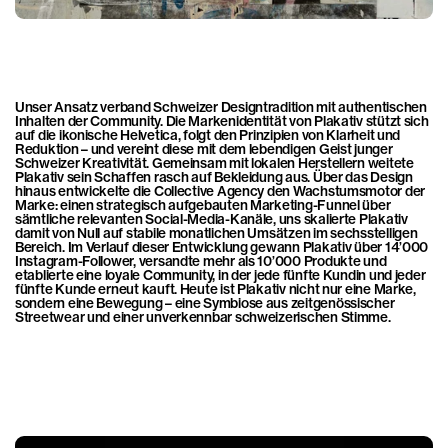
Unser Ansatz verband Schweizer Designtradition mit authentischen 
Inhalten der Community. Die Markenidentität von Plakativ stützt sich 
auf die ikonische Helvetica, folgt den Prinzipien von Klarheit und 
Reduktion – und vereint diese mit dem lebendigen Geist junger 
Schweizer Kreativität. Gemeinsam mit lokalen Herstellern weitete 
Plakativ sein Schaffen rasch auf Bekleidung aus. Über das Design 
hinaus entwickelte die Collective Agency den Wachstumsmotor der 
Marke: einen strategisch aufgebauten Marketing-Funnel über 
sämtliche relevanten Social-Media-Kanäle, uns skalierte Plakativ 
damit von Null auf stabile monatlichen Umsätzen im sechsstelligen 
Bereich. Im Verlauf dieser Entwicklung gewann Plakativ über 14’000 
Instagram-Follower, versandte mehr als 10’000 Produkte und 
etablierte eine loyale Community, in der jede fünfte Kundin und jeder 
fünfte Kunde erneut kauft. Heute ist Plakativ nicht nur eine Marke, 
sondern eine Bewegung – eine Symbiose aus zeitgenössischer 
Streetwear und einer unverkennbar schweizerischen Stimme.