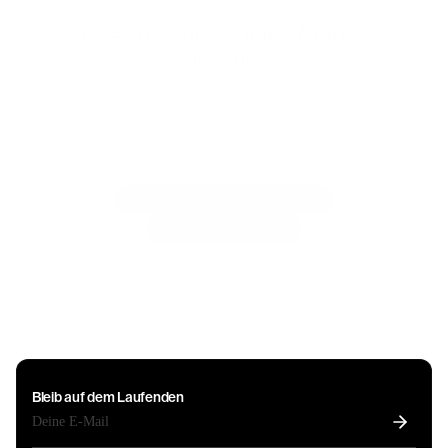
Lass uns über deine Marke
sprechen.
Wir nehmen immer nur eine Handvoll Kunden gleichzeitig auf
– gerade genug, um jedem die Aufmerksamkeit und das
Engagement zu schenken, die für aussergewöhnliche Arbeit
nötig sind. Wenn du eine ambitionierte Marke mit einer
komplexen Herausforderung hast, erzähl uns davon: deine
Vision, der Umfang, der Zeitplan und das Budget. Wir prüfen,
ob wir zusammenpassen, und melden uns in Kürze bei dir.
inquiries@collective-agency.ch
+41 (0) 44 401 50 53
Bleib auf dem Laufenden