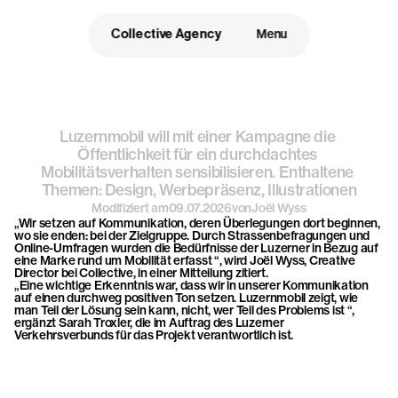
Collective Agency
Menu
Designsprache
trifft
auf
Luzernmobil will mit einer Kampagne die 
Illustrationen
Öffentlichkeit für ein durchdachtes 
Mobilitätsverhalten sensibilisieren. Enthaltene 
Themen: Design, Werbepräsenz, Illustrationen
Modifiziert am
09.07.2026
von
Joël Wyss
„Wir setzen auf Kommunikation, deren Überlegungen dort beginnen, 
wo sie enden: bei der Zielgruppe. Durch Strassenbefragungen und 
Online-Umfragen wurden die Bedürfnisse der Luzerner in Bezug auf 
eine Marke rund um Mobilität erfasst “, wird Joël Wyss, Creative 
Director bei Collective, in einer Mitteilung zitiert.
„Eine wichtige Erkenntnis war, dass wir in unserer Kommunikation 
auf einen durchweg positiven Ton setzen. Luzernmobil zeigt, wie 
man Teil der Lösung sein kann, nicht, wer Teil des Problems ist “, 
ergänzt Sarah Troxler, die im Auftrag des Luzerner 
Verkehrsverbunds für das Projekt verantwortlich ist.