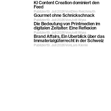
KI Content Creation dominiert den
Feed
Publiziert
9. Juli 2026
Von
Dino Reichmuth
Gourmet ohne Schnickschnack
Publiziert
9. Juli 2026
Von
Joël Wyss
Die Bedeutung von Printmedien im
digitalen Zeitalter: Eine Reflexion
Publiziert
9. Juli 2026
Von
Joël Wyss
Brand Affairs, Ein Überblick über das
Immaterialgüterrecht in der Schweiz
Publiziert
9. Juli 2026
Von
Lars Kienle