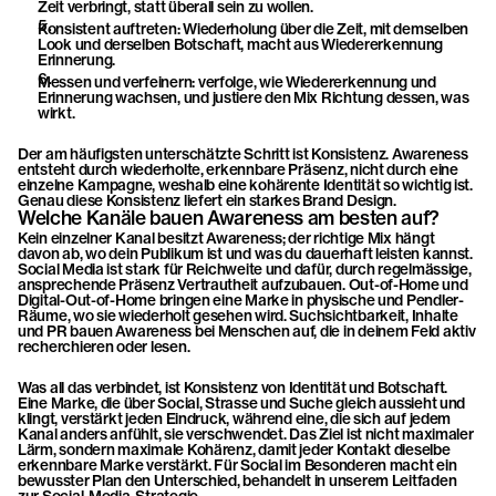
Zeit verbringt, statt überall sein zu wollen.
Konsistent auftreten: Wiederholung über die Zeit, mit demselben 
Look und derselben Botschaft, macht aus Wiedererkennung 
Erinnerung.
Messen und verfeinern: verfolge, wie Wiedererkennung und 
Erinnerung wachsen, und justiere den Mix Richtung dessen, was 
wirkt.
Der am häufigsten unterschätzte Schritt ist Konsistenz. Awareness 
entsteht durch wiederholte, erkennbare Präsenz, nicht durch eine 
einzelne Kampagne, weshalb eine kohärente Identität so wichtig ist. 
Genau diese Konsistenz liefert ein starkes 
Brand Design
.
Welche Kanäle bauen Awareness am besten auf?
Kein einzelner Kanal besitzt Awareness; der richtige Mix hängt 
davon ab, wo dein Publikum ist und was du dauerhaft leisten kannst. 
Social Media ist stark für Reichweite und dafür, durch regelmässige, 
ansprechende Präsenz Vertrautheit aufzubauen. Out-of-Home und 
Digital-Out-of-Home bringen eine Marke in physische und Pendler-
Räume, wo sie wiederholt gesehen wird. Suchsichtbarkeit, Inhalte 
und PR bauen Awareness bei Menschen auf, die in deinem Feld aktiv 
recherchieren oder lesen.
Was all das verbindet, ist Konsistenz von Identität und Botschaft. 
Eine Marke, die über Social, Strasse und Suche gleich aussieht und 
klingt, verstärkt jeden Eindruck, während eine, die sich auf jedem 
Kanal anders anfühlt, sie verschwendet. Das Ziel ist nicht maximaler 
Lärm, sondern maximale Kohärenz, damit jeder Kontakt dieselbe 
erkennbare Marke verstärkt. Für Social im Besonderen macht ein 
bewusster Plan den Unterschied, behandelt in unserem Leitfaden 