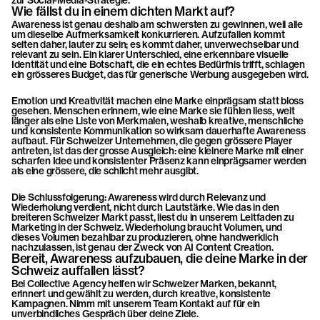
zur 
Social-Media-Strategie
.
Wie fällst du in einem dichten Markt auf?
Awareness ist genau deshalb am schwersten zu gewinnen, weil alle 
um dieselbe Aufmerksamkeit konkurrieren. Aufzufallen kommt 
selten daher, lauter zu sein; es kommt daher, unverwechselbar und 
relevant zu sein. Ein klarer Unterschied, eine erkennbare visuelle 
Identität und eine Botschaft, die ein echtes Bedürfnis trifft, schlagen 
ein grösseres Budget, das für generische Werbung ausgegeben wird.
Emotion und Kreativität machen eine Marke einprägsam statt bloss 
gesehen. Menschen erinnern, wie eine Marke sie fühlen liess, weit 
länger als eine Liste von Merkmalen, weshalb kreative, menschliche 
und konsistente Kommunikation so wirksam dauerhafte Awareness 
aufbaut. Für Schweizer Unternehmen, die gegen grössere Player 
antreten, ist das der grosse Ausgleich: eine kleinere Marke mit einer 
scharfen Idee und konsistenter Präsenz kann einprägsamer werden 
als eine grössere, die schlicht mehr ausgibt.
Die Schlussfolgerung: Awareness wird durch Relevanz und 
Wiederholung verdient, nicht durch Lautstärke. Wie das in den 
breiteren Schweizer Markt passt, liest du in unserem Leitfaden zu 
Marketing in der Schweiz
. Wiederholung braucht Volumen, und 
dieses Volumen bezahlbar zu produzieren, ohne handwerklich 
nachzulassen, ist genau der Zweck von 
AI Content Creation
.
Bereit, Awareness aufzubauen, die deine Marke in der 
Schweiz auffallen lässt?
Bei Collective Agency helfen wir Schweizer Marken, bekannt, 
erinnert und gewählt zu werden, durch kreative, konsistente 
Kampagnen. 
Nimm mit unserem Team Kontakt auf
 für ein 
unverbindliches Gespräch über deine Ziele.