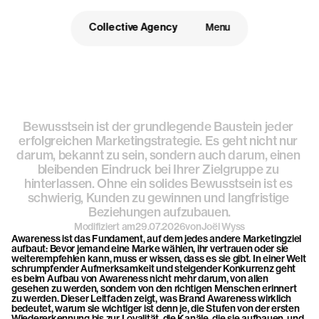
Collective Agency
Menu
Die
Bedeutung
von
Awareness:
In
der
Welt
des
Bewusstsein ist der grundlegende Baustein jeder 
Marketings
auffallen
erfolgreichen Marketingstrategie. Es geht nicht nur 
darum, bekannt zu sein, sondern auch darum, einen 
bleibenden Eindruck bei Ihrer Zielgruppe zu 
hinterlassen. Ohne ein solides Bewusstsein ist es 
schwierig, Kunden zu gewinnen und langfristige 
Beziehungen aufzubauen.
Modifiziert am
29.07.2026
von
Joël Wyss
Awareness ist das Fundament, auf dem jedes andere Marketingziel 
aufbaut: Bevor jemand eine Marke wählen, ihr vertrauen oder sie 
weiterempfehlen kann, muss er wissen, dass es sie gibt. In einer Welt 
schrumpfender Aufmerksamkeit und steigender Konkurrenz geht 
es beim Aufbau von Awareness nicht mehr darum, von allen 
gesehen zu werden, sondern von den richtigen Menschen erinnert 
zu werden. Dieser Leitfaden zeigt, was Brand Awareness wirklich 
bedeutet, warum sie wichtiger ist denn je, die Stufen von der ersten 