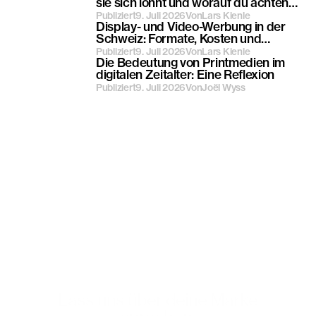
sie sich lohnt und worauf du achten
solltest
Publiziert
9. Juli 2026
Von
Lars Kienle
Display- und Video-Werbung in der
Schweiz: Formate, Kosten und
Programmatic
Publiziert
9. Juli 2026
Von
Lars Kienle
Die Bedeutung von Printmedien im
digitalen Zeitalter: Eine Reflexion
Publiziert
9. Juli 2026
Von
Joël Wyss
Lass uns über deine Marke