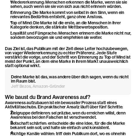
Wiedererkennung: Menschen erkennen die Marke, wenn sie sie 
sehen, auch wenn sie sie von sich aus nicht erinnern würden.
Erinnerung: Die Marke kommt von selbst in den Sinn, wenn ein 
relevantes Bedürfnis entsteht, ganz ohne Anstoss.
Top of Mind: Die Marke ist die erste, an die Menschen in ihrer 
Kategorie denken, die stärkste Wettbewerbsposition.
Loyalität und Fürsprache: Menschen erinnern die Marke nicht nur, 
sondern bevorzugen sie und empfehlen sie weiter.
Das Ziel ist, das Publikum mit der Zeit diese Leiter hochzubewegen, 
von vager Wiedererkennung zu echter Präferenz. Jede Stufe 
verstärkt die vorige, und der Schritt von Erinnerung zu Top of Mind ist 
meist der Punkt, an dem eine Marke in ihrem Markt unausweichlich 
statt optional wirkt.
Deine Marke ist das, was andere über dich sagen, wenn du nicht 
im Raum bist.
Jeff Bezos, Amazon-Gründer
Wie baust du Brand Awareness auf?
Awareness aufzubauen ist ein bewusster Prozess statt eines 
Aktivitätsschubs. Ein praktischer Ansatz läuft über fünf Schritte:
Zielgruppe definieren: sei präzise, wen du erreichen willst, denn 
Awareness bei den Falschen ist verschwendet.
Botschaft schärfen: entscheide die eine Idee, für die die Marke 
bekannt sein soll, und halte sie einfach und konsistent.
Richtige Kanäle wählen: triff dein Publikum dort, wo es ohnehin 