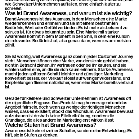
Wiedererkennung bis zur Loyalität, die Kanäle, die sie aufbauen, und 
wie Schweizer Unternehmen auffallen, ohne einfach lauter zu 
schreien.
Was ist Brand Awareness, und warum ist sie wichtig?
Brand Awareness ist das Ausmass, in dem Menschen eine Marke 
wiedererkennen und erinnern und sie mit einem bestimmten 
Bedürfnis, Wert oder Gefühl verbinden. Es ist mehr als bekannt zu 
sein; es ist, für etwas bekannt zu sein. Eine Marke mit starker 
Awareness kommt in dem Moment in den Sinn, in dem eine Kundin 
ein relevantes Bedürfnis hat, also genau dann, wenn es am meisten 
zählt.
Sie ist wichtig, weil Awareness ganz oben in jeder Customer Journey 
steht. Menschen können eine Marke, von der sie nie gehört haben, 
nicht in Betracht ziehen, ihr vertrauen oder bei ihr kaufen, und sie 
wählen selten eine, an die sie sich kaum erinnern. Starke Awareness 
macht jeden späteren Schritt leichter und günstiger: Marketing 
konvertiert besser, der Verkauf stösst auf weniger Widerstand, und 
Empfehlungen fliessen natürlicher, wenn eine Marke bereits vertraut 
ist.
Gerade für kleinere und Schweizer Unternehmen ist Awareness oft 
der eigentliche Engpass. Das Produkt mag hervorragend und das 
Angebot fair sein, doch wenn zu wenige der richtigen Menschen 
wissen, dass es existiert, stockt das Wachstum. Awareness bewusst 
aufzubauen ist deshalb keine Eitelkeitsübung, sondern die 
Grundlage, die alles andere im Marketing erst wirken lässt.
Welche Stufen hat Brand Awareness?
Awareness ist kein einzelner Schalter, sondern eine Entwicklung. Es 
hilft, sie in Stufen zu denken: